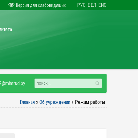
РУС
БЕЛ
ENG
Версия для слабовидящих
митета
2@mintrud.by
Главная
»
Об учреждении
»
Режим работы